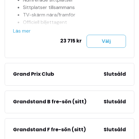
Sittplatser tillsammans
TV-skärm nära/framför
Officiell biljettagent
Tillgång till jour 24h
Läs mer
Se fler bilder i bildspel
23 715 kr
Välj
Biljetter mejlas till dig
Träning, kval & tävling ingår
Grand Prix Club
Slutsåld
Grandstand B fre-sön (sitt)
Slutsåld
Grandstand F fre-sön (sitt)
Slutsåld