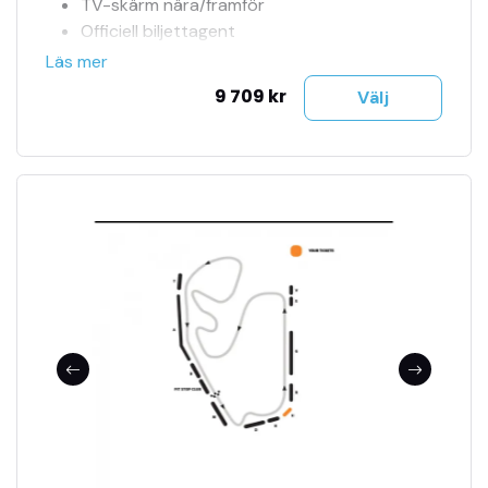
TV-skärm nära/framför
Officiell biljettagent
Tillgång till jour 24h
Läs mer
Se fler bilder i bildspel
9 709 kr
Välj
Biljetter mejlas till dig
Träning, kval & tävling ingår