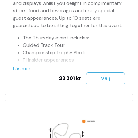
and displays whilst you delight in complimentary
street food and beverages and enjoy special
guest appearances. Up to 10 seats are
guaranteed to be sitting together for this event.
The Thursday event includes:
Guided Track Tour
Championship Trophy Photo
F1 Insider appearances
Pit Lane Walk
Läs mer
Officiell biljettagent
22 001 kr
Välj
Tillgång till jour 24h
Se fler bilder i bildspel
Biljetter mejlas till dig
Träning, kval & tävling ingår