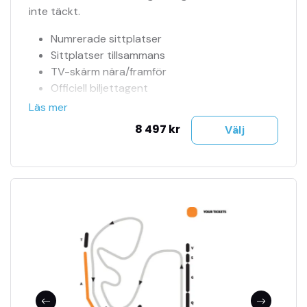
inte täckt.
Numrerade sittplatser
Sittplatser tillsammans
TV-skärm nära/framför
Officiell biljettagent
Tillgång till jour 24h
Läs mer
Se fler bilder i bildspel
8 497 kr
Välj
Biljetter mejlas till dig
Träning, kval & tävling ingår