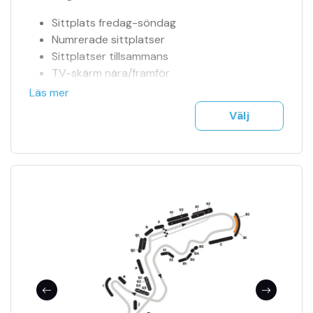
Sittplats fredag-söndag
Numrerade sittplatser
Sittplatser tillsammans
TV-skärm nära/framför
Officiell biljettagent
Läs mer
Tillgång till jour 24h
Välj
Se fler bilder i bildspel
F1 biljetter mejlas till dig på ett säkert sätt
Träning, kval & tävling ingår