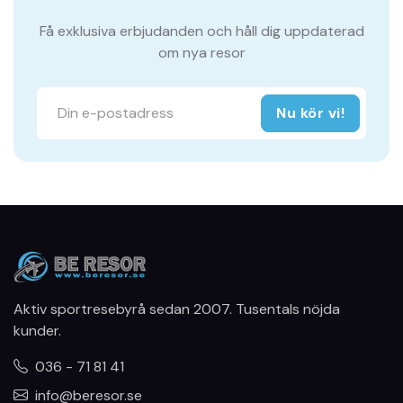
Få exklusiva erbjudanden och håll dig uppdaterad
om nya resor
Nu kör vi!
Aktiv sportresebyrå sedan 2007. Tusentals nöjda
kunder.
036 - 71 81 41
info@beresor.se