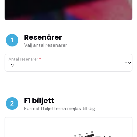
Resenärer
1
Välj antal resenärer
Antal resenärer
*
F1 biljett
2
Formel 1 biljetterna mejlas till dig