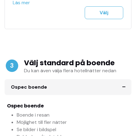
Officiell biljettagent
Läs mer
Tillgång till jour 24h
Välj
Se fler bilder i bildspel
F1 biljetter mejlas till dig på ett säkert sätt
Träning, kval & tävling ingår
Välj standard på boende
3
Du kan även välja flera hotellnätter nedan
Ospec boende
Ospec boende
Boende i resan
Möjlighet till fler nätter
Se bilder i bildspel