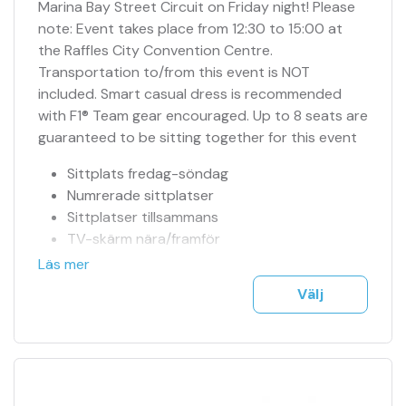
Marina Bay Street Circuit on Friday night! Please
note: Event takes place from 12:30 to 15:00 at
the Raffles City Convention Centre.
Transportation to/from this event is NOT
included. Smart casual dress is recommended
with F1® Team gear encouraged. Up to 8 seats are
guaranteed to be sitting together for this event
Sittplats fredag-söndag
Numrerade sittplatser
Sittplatser tillsammans
TV-skärm nära/framför
Officiell biljettagent
Läs mer
Tillgång till jour 24h
Välj
Se fler bilder i bildspel
F1 biljetter mejlas till dig på ett säkert sätt
Träning, kval & tävling ingår