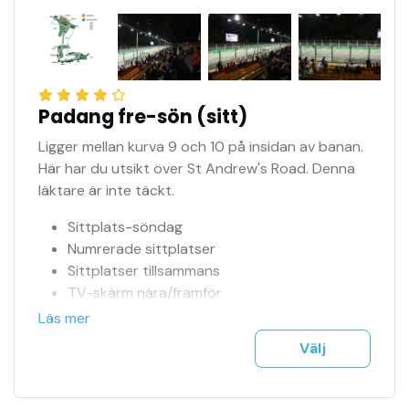
Free-flow Champagne, wines, spirits, beers,
and soft drinks
Sittplats fredag-söndag
Sittplatser tillsammans
TV-skärm nära/framför
Officiell biljettagent
Padang fre-sön (sitt)
Tillgång till jour 24h
Ligger mellan kurva 9 och 10 på insidan av banan.
Se fler bilder i bildspel
Här har du utsikt över St Andrew's Road. Denna
F1 biljetter mejlas till dig på ett säkert sätt
läktare är inte täckt.
Träning, kval & tävling ingår
Sittplats-söndag
Numrerade sittplatser
Sittplatser tillsammans
TV-skärm nära/framför
Officiell biljettagent
Läs mer
Tillgång till jour 24h
Välj
Se fler bilder i bildspel
F1 biljetter mejlas till dig på ett säkert sätt
Träning, kval & tävling ingår