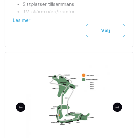
Sittplatser tillsammans
TV-skärm nära/framför
Officiell biljettagent
Läs mer
Tillgång till jour 24h
Välj
Se fler bilder i bildspel
F1 biljetter mejlas till dig på ett säkert sätt
Träning, kval & tävling ingår