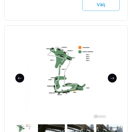
Tillgång till jour 24h
Välj
Se fler bilder i bildspel
F1 biljetter mejlas till dig på ett säkert sätt
Träning, kval & tävling ingår