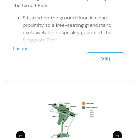
the Circuit Park.
Situated on the ground floor, in close
proximity to a free-seating grandstand
exclusively for hospitality guests at the
Singapore Flyer
Fully air-conditioned facility
Läs mer
Live telecast of the on-track action in the
Välj
lounge
Dedicated Suite Ambassador to look after
you and your guests throughout the evening
International Gourmet Cuisine
Free-flow wines, beers and soft drinks
Sittplats fredag-söndag
Sittplatser tillsammans
TV-skärm nära/framför
Officiell biljettagent
Tillgång till jour 24h
Se fler bilder i bildspel