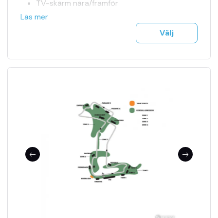
TV-skärm nära/framför
Officiell biljettagent
Läs mer
Tillgång till jour 24h
Välj
Se fler bilder i bildspel
F1 biljetter mejlas till dig på ett säkert sätt
Träning, kval & tävling ingår