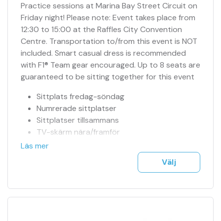
Practice sessions at Marina Bay Street Circuit on
Friday night! Please note: Event takes place from
12:30 to 15:00 at the Raffles City Convention
Centre. Transportation to/from this event is NOT
included. Smart casual dress is recommended
with F1® Team gear encouraged. Up to 8 seats are
guaranteed to be sitting together for this event
Sittplats fredag-söndag
Numrerade sittplatser
Sittplatser tillsammans
TV-skärm nära/framför
Officiell biljettagent
Läs mer
Tillgång till jour 24h
Välj
Se fler bilder i bildspel
F1 biljetter mejlas till dig på ett säkert sätt
Träning, kval & tävling ingår