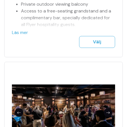
Private outdoor viewing balcony
Access to a free-seating grandstand and a
complimentary bar, specially dedicated for
all Flyer hospitality guests.
Dedicated restrooms
Läs mer
Fully air-conditioned suite at the final turn
Välj
and Pit Entry lane (drivers’ left)
Live telecast of the on-track action
Dedicated Suite Ambassador to look after
you and your guests throughout the evening
International Gourmet Cuisine
Free-flow Champagne, wines, spirits, beers
and soft drinks
Sittplats fredag-söndag
Sittplatser tillsammans
TV-skärm nära/framför
Officiell biljettagent
Tillgång till jour 24h
Se fler bilder i bildspel