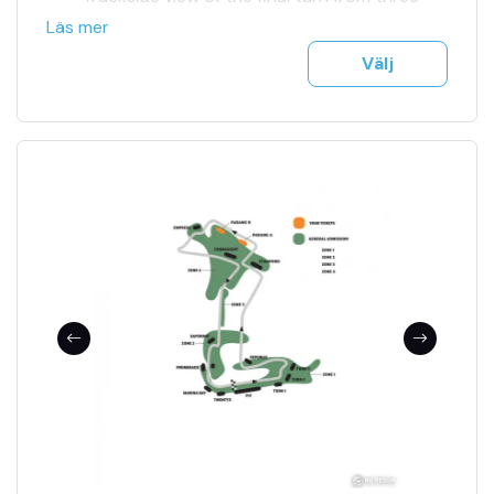
feature restaurants
Läs mer
Patrons enjoy complimentary rides on the
Välj
Singapore Flyer on a first-come-first-served
basis (subject to availability)
All zones in the Circuit Park and the concerts
on the Padang Stage
*Subject to available capacity.
Fully air-conditioned feature restaurants
trackside with outdoor seating
Multiple viewing galleries with excellent views
of the track
Live entertainment at Podium Terrace and
Apex Lounge
Guests can expect a sensational epicurean
experience, where they can dine exclusively
at pop-up versions of award-winning
celebrity chef restaurants
Alfresco dining at Podium Terrace