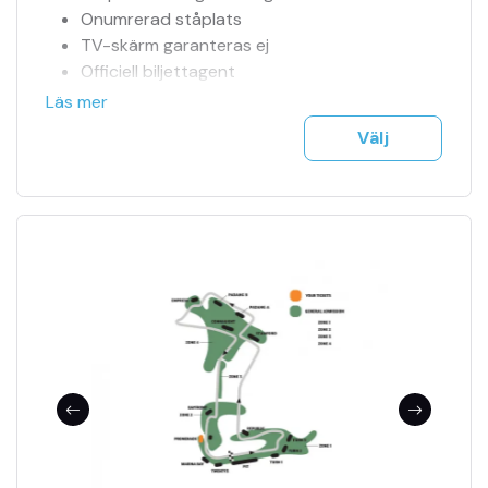
Onumrerad ståplats
TV-skärm garanteras ej
Officiell biljettagent
Tillgång till jour 24h
Läs mer
Se fler bilder i bildspel
Välj
F1 biljetter mejlas till dig på ett säkert sätt
Träning, kval & tävling ingår