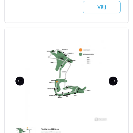
Tillgång till jour 24h
Välj
Se fler bilder i bildspel
F1 biljetter mejlas till dig på ett säkert sätt
Träning, kval & tävling ingår