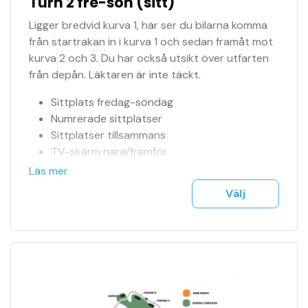
Turn 2 fre-sön (sitt)
Ligger bredvid kurva 1, här ser du bilarna komma
från startrakan in i kurva 1 och sedan framåt mot
kurva 2 och 3. Du har också utsikt över utfarten
från depån. Läktaren är inte täckt.
Sittplats fredag-söndag
Numrerade sittplatser
Sittplatser tillsammans
TV-skärm nära/framför
Officiell biljettagent
Läs mer
Tillgång till jour 24h
Välj
Se fler bilder i bildspel
F1 biljetter mejlas till dig på ett säkert sätt
Träning, kval & tävling ingår