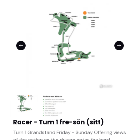
Racer - Turn 1 fre-sön (sitt)
Turn 1 Grandstand Friday - Sunday Offering views
of the action as the drivers enter the hard