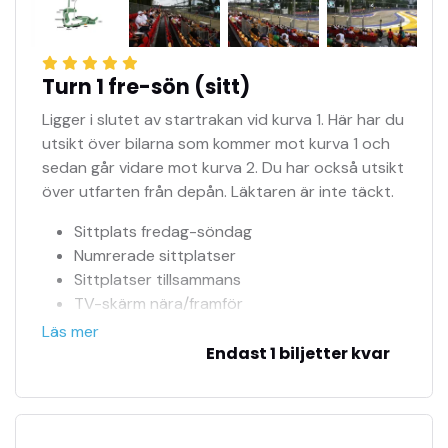
Turn 1 fre-sön (sitt)
Ligger i slutet av startrakan vid kurva 1. Här har du
utsikt över bilarna som kommer mot kurva 1 och
sedan går vidare mot kurva 2. Du har också utsikt
över utfarten från depån. Läktaren är inte täckt.
Sittplats fredag-söndag
Numrerade sittplatser
Sittplatser tillsammans
TV-skärm nära/framför
Officiell biljettagent
Läs mer
Tillgång till jour 24h
Endast 1 biljetter kvar
Se fler bilder i bildspel
F1 biljetter mejlas till dig på ett säkert sätt
Träning, kval & tävling ingår