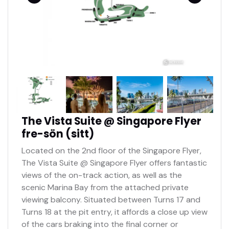
F1 biljetter mejlas till dig på ett säkert sätt
Träning, kval & tävling ingår
The Vista Suite @ Singapore Flyer
fre-sön (sitt)
Located on the 2nd floor of the Singapore Flyer,
The Vista Suite @ Singapore Flyer offers fantastic
views of the on-track action, as well as the
scenic Marina Bay from the attached private
viewing balcony. Situated between Turns 17 and
Turns 18 at the pit entry, it affords a close up view
of the cars braking into the final corner or