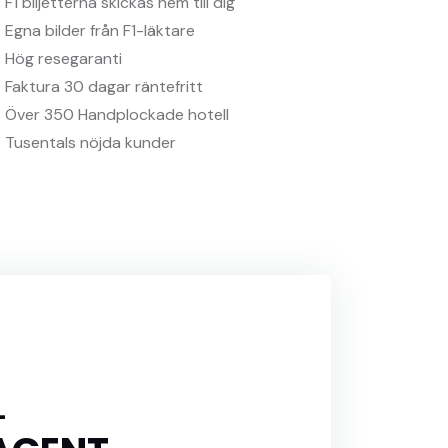
F1 biljetterna skickas hem till dig
Egna bilder från F1-läktare
Hög resegaranti
Faktura 30 dagar räntefritt
Över 350 Handplockade hotell
Tusentals nöjda kunder
L