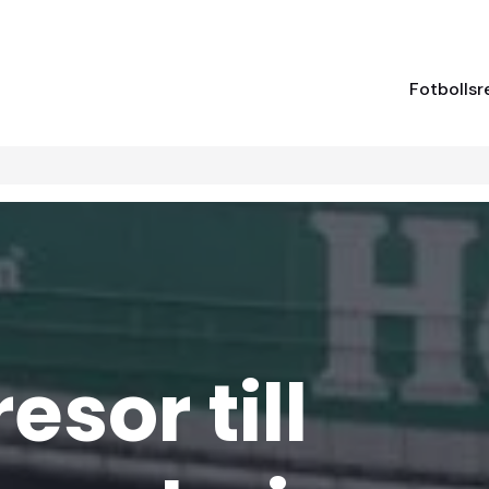
Fotbollsr
esor till