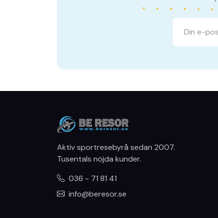
Aktiv sportresebyrå sedan 2007.
Tusentals nöjda kunder.
036 - 71 81 41
info@beresor.se