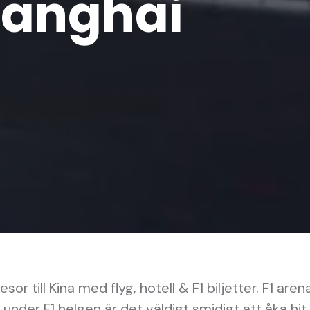
hanghai
 resor till Kina med flyg, hotell & F1 biljetter. F1 ar
under F1 helgen är det väldigt smidigt att åka hit. 