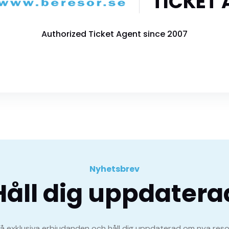
TICKET
Authorized Ticket Agent since 2007
Nyhetsbrev
Håll dig uppdatera
Få exklusiva erbjudanden och håll dig uppdaterad om nya reso