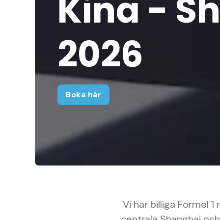
Kina - S
2026
Boka här
Vi har billiga Formel 1
centrala Shanghai och 