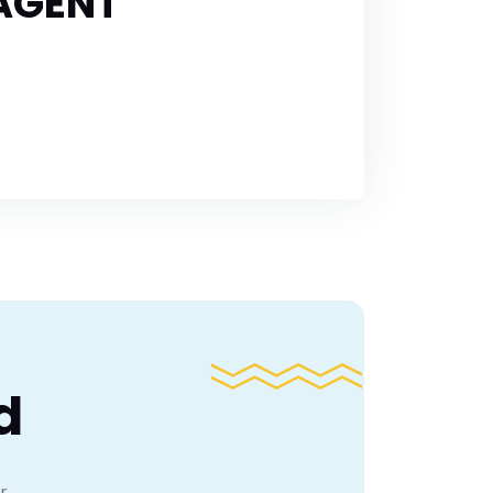
 AGENT
d
r