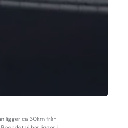
enan ligger ca 30km från
Boendet vi har ligger i