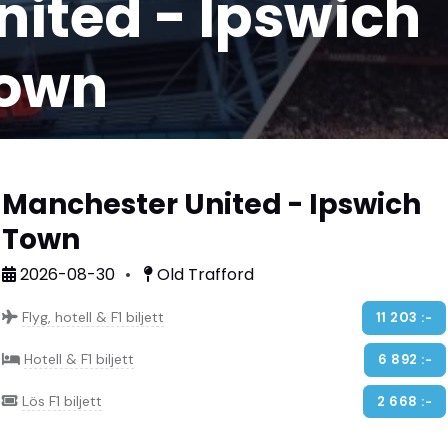
nited - Ipswich
own
Manchester United - Ipswich
Town
2026-08-30
Old Trafford
Flyg, hotell & F1 biljett
11 203 :-
Hotell & F1 biljett
6 892 :-
Lös F1 biljett
2 668 :-