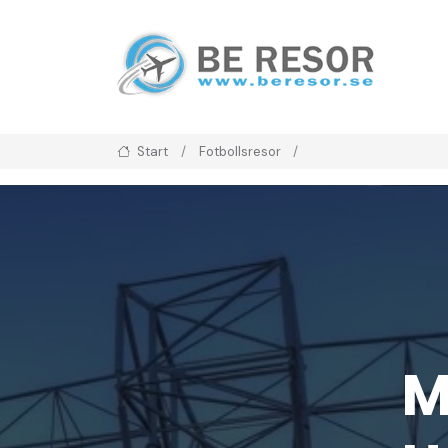
Start
Fotbollsresor
M