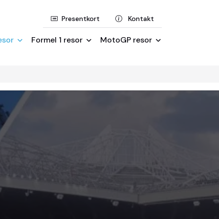
Presentkort
Kontakt
esor
Formel 1 resor
MotoGP resor