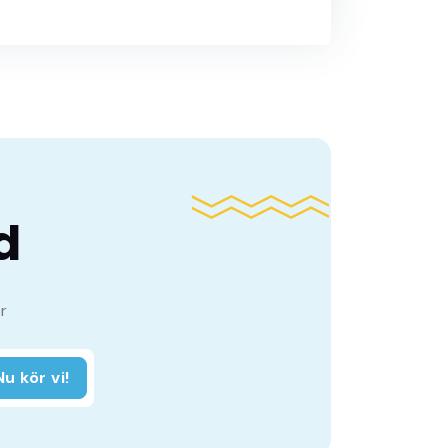
d
r
Nu kör vi!