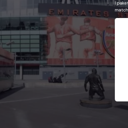
I pake
matchb