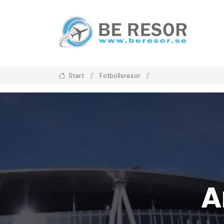
Start
Fotbollsresor
A