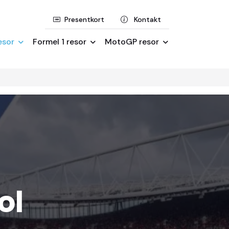
Presentkort
Kontakt
esor
Formel 1 resor
MotoGP resor
ol