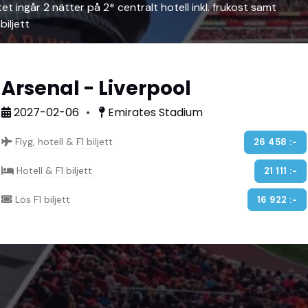
tet ingår 2 nätter på 2* centralt hotell inkl. frukost samt
iljett
Arsenal - Liverpool
2027-02-06
Emirates Stadium
Flyg, hotell & F1 biljett
26 458 :-
Hotell & F1 biljett
21 111 :-
Lös F1 biljett
16 922 :-