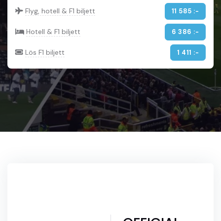
Flyg, hotell & F1 biljett
11 585 :-
Hotell & F1 biljett
6 386 :-
Lös F1 biljett
1 411 :-