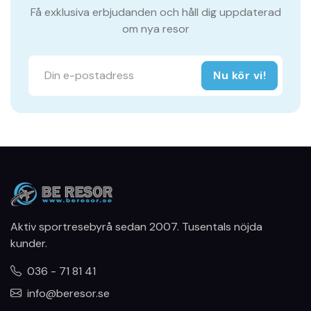
Få exklusiva erbjudanden och håll dig uppdaterad
om nya resor
Nu kör vi!
Aktiv sportresebyrå sedan 2007. Tusentals nöjda
kunder.
036 - 71 81 41
info@beresor.se