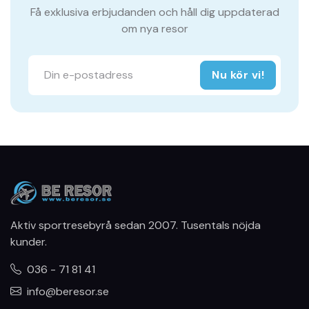
Få exklusiva erbjudanden och håll dig uppdaterad
om nya resor
Nu kör vi!
Aktiv sportresebyrå sedan 2007. Tusentals nöjda
kunder.
036 - 71 81 41
info@beresor.se