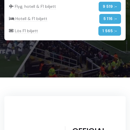
Flyg, hotell & F1 biljett
9 519 :-
Hotell & F1 biljett
5 116 :-
Lös F1 biljett
1 565 :-