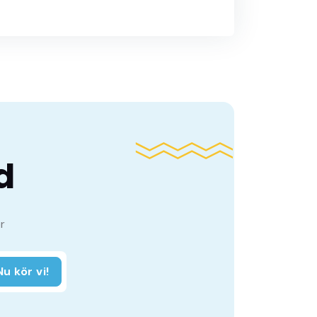
d
r
Nu kör vi!