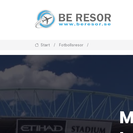
Start
Fotbollsresor
M