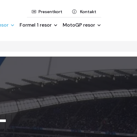
Presentkort
Kontakt
esor
Formel 1 resor
MotoGP resor
-