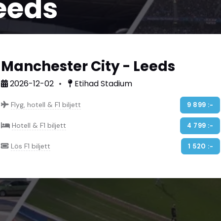
eeds
Manchester City - Leeds
2026-12-02
Etihad Stadium
Flyg, hotell & F1 biljett
9 899 :-
Hotell & F1 biljett
4 799 :-
Lös F1 biljett
1 520 :-