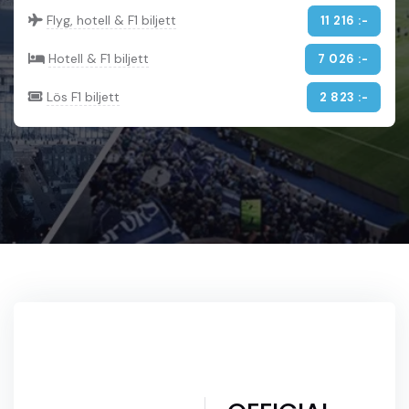
Flyg, hotell & F1 biljett
11 216 :-
Hotell & F1 biljett
7 026 :-
Lös F1 biljett
2 823 :-