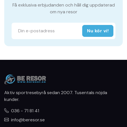
Få exklusiva erbjudanden och håll dig uppdaterad
om nya resor
Nu kör vi!
Aktiv sportresebyrå sedan 2007. Tusentals nöjda
kunder.
036 - 71 81 41
info@beresor.se