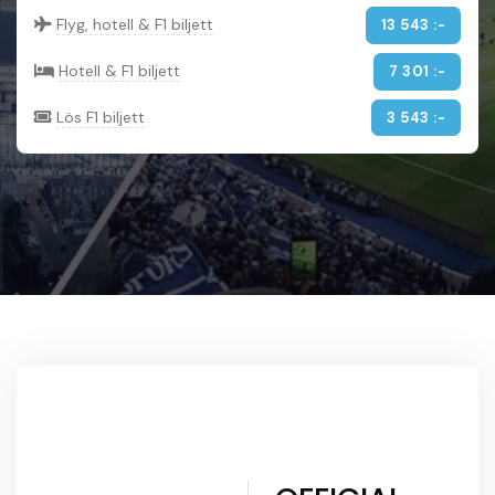
Flyg, hotell & F1 biljett
13 543 :-
Hotell & F1 biljett
7 301 :-
Lös F1 biljett
3 543 :-