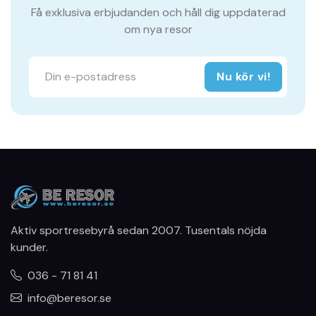
Få exklusiva erbjudanden och håll dig uppdaterad
om nya resor
Nu kör vi!
Aktiv sportresebyrå sedan 2007. Tusentals nöjda
kunder.
036 - 71 81 41
info@beresor.se