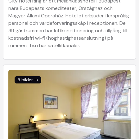
City Hotel Ring är ett mellanklasshotell i Budapest
nära Budapests komediteater, Országház och
Magyar Állami Operaház. Hotellet erbjuder flerspråkig
personal och värdeförvaringsskåp i receptionen. De
39 gästrummen har luftkonditionering och tillgång till
kostnadsfri wi-fi (höghastighetsanslutning) på
rummen. Tv:n har satellitkanaler.
5 bilder