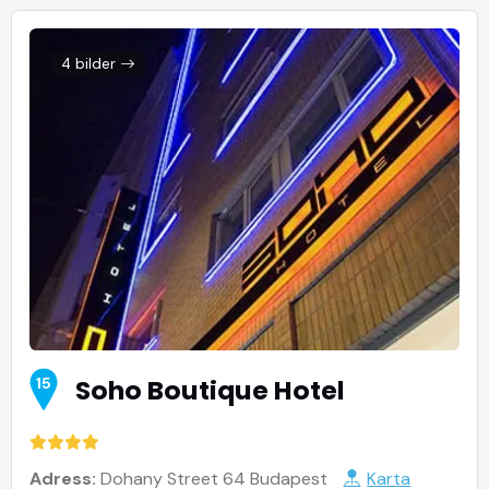
4 bilder
Soho Boutique Hotel
15
Adress:
Dohany Street 64 Budapest
Karta