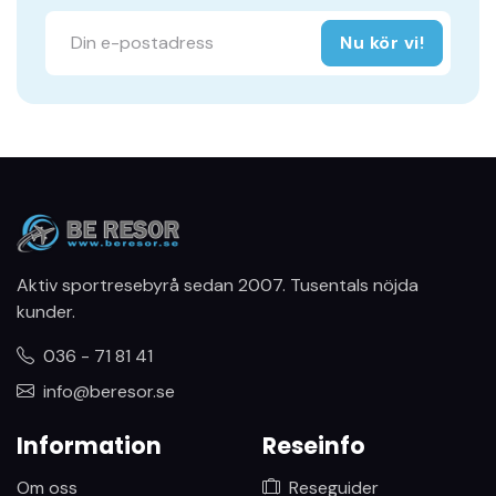
Nu kör vi!
Aktiv sportresebyrå sedan 2007. Tusentals nöjda
kunder.
036 - 71 81 41
info@beresor.se
Information
Reseinfo
Om oss
Reseguider