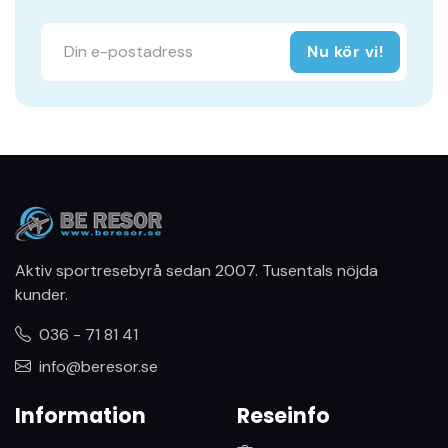
Nu kör vi!
Aktiv sportresebyrå sedan 2007. Tusentals nöjda
kunder.
036 - 71 81 41
info@beresor.se
Information
Reseinfo