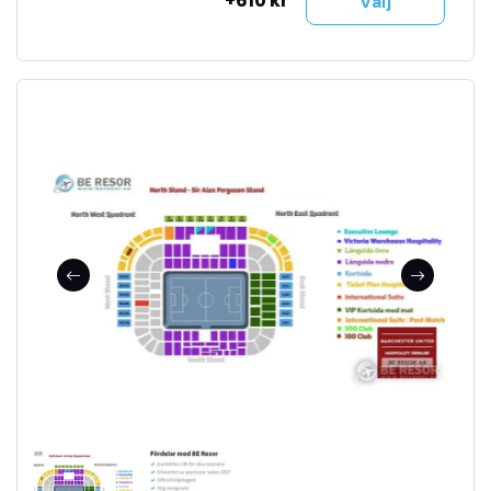
+610 kr
Välj
Officiella matchbiljetter
Tillgång till jour 24h
Se fler bilder i bildspel
Biljetterna mejlas