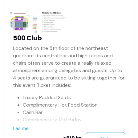
Se fler bilder i bildspel
Biljetterna mejlas
500 Club
Located on the 5th floor of the northeast
quadrant its central bar and high tables and
chairs often serve to create a really relaxed
atmosphere among delegates and guests. Up to
4 seats are guaranteed to be sitting together for
this event Ticket includes:
Luxury Padded Seats
Complimentary Hot Food Station
Cash Bar
Complimentary Matchday
ProgrammeNumrerade sittplatser
Läs mer
Sittplats på hemmasektion