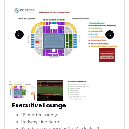
Tillgång till jour 24h
Se fler bilder i bildspel
Biljetterna mejlas
Executive Lounge
16-seater Lounge
Halfway Line Seats
Privat Lounge öppnar 3h före Kick off