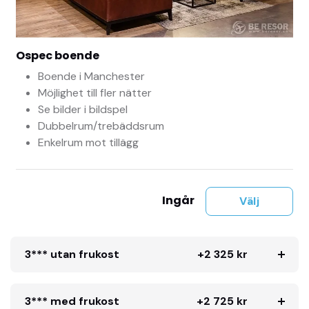
Ospec boende
Boende i Manchester
Möjlighet till fler nätter
Se bilder i bildspel
Dubbelrum/trebäddsrum
Enkelrum mot tillägg
Ingår
Välj
3*** utan frukost
+2 325 kr
3*** med frukost
+2 725 kr