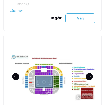
snack)
Matchdagsprogram, hämta genom att visa
Läs mer
din matchbiljett i en kiosk på North West
Ingår
Välj
Quadrant-hallen.
Ytterligare köp endast med kort
Gratis inträde till museet på en INTE-
MATCHDAG (löses in genom att visa din
matchbiljett i North Stand-receptionen. Kan
uppgraderas till en komplett stadionturné
mot en extra kostnad på dagen (beroende
på tillgänglighet)
10 % Megastore-rabatt (löses in genom att
visa matchbiljett i kassan i Megastore)
Upp till 10 platser tillsammans
Numrerade sittplatser
Sittplats på hemmasektion
Officiella matchbiljetter
Tillgång till jour 24h