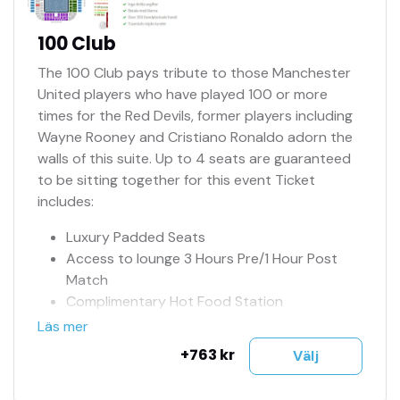
100 Club
The 100 Club pays tribute to those Manchester
United players who have played 100 or more
times for the Red Devils, former players including
Wayne Rooney and Cristiano Ronaldo adorn the
walls of this suite. Up to 4 seats are guaranteed
to be sitting together for this event Ticket
includes:
Luxury Padded Seats
Access to lounge 3 Hours Pre/1 Hour Post
Match
Complimentary Hot Food Station
Complimentary Match Programme
Läs mer
Half-Time Tea and CoffeeNumrerade
+763 kr
Välj
sittplatser
Sittplats på hemmasektion