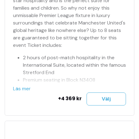
star hospitality and is the perfect suite for
families and children. So why not enjoy this
unmissable Premier League fixture in luxury
surroundings that celebrate Manchester United's
global heritage like nowhere else? Up to 8 seats
are guaranteed to be sitting together for this
event Ticket includes:
2 hours of post-match hospitality in the
International Suite, located within the famous
Stretford End
Premium seating in Block N3408
Complimentary bar including beer, wine, hot
Läs mer
and cold drinks
+4 369 kr
Välj
Families and children welcome
Inclusive variety of chef-inspired, casual grab
& go food optionsNumrerade sittplatser
Sittplats på hemmasektion
Officiella matchbiljetter