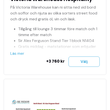
På Victoria Warehouse kan ni sitta ned vid bord
och soffor och njuta av olika sorters street food
och dryck med gratis öl, vin och läsk.
Tillgång till lounge 3 timmar före match och 1
timme efter match
Sir Alex Ferguson Stand Tier 1 block N1404
Gratis middag - matstationer som erbjuder
en mängd olika måltidsalternativ
Läs mer
Gratis öl på flaska, husets vin, prosecco,
+3 760 kr
Välj
drinkar, läsk, te och kaffe (serveras före och
efter match)
MUTV eller pre-game screening
Officiellt matchdagsprogram för varje gäst
10% Megastore rabatt (genom att visa din
matchbiljett i kassan)
Upp till 10 platser tillsammans
Numrerade sittplatser