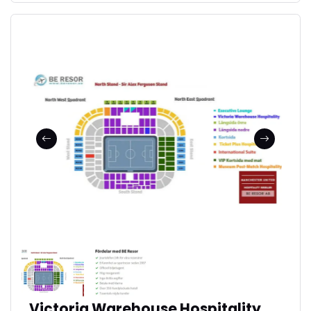
Officiella matchbiljetter
Tillgång till jour 24h
Se fler bilder i bildspel
Biljetterna mejlas
Victoria Warehouse Hospitality