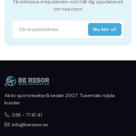
Få exklusiva erbjudanden och håll dig uppdaterad
om nya resor
Nu kör vi!
Aktiv sportresebyrå sedan 2007. Tusentals nöjda
kunder.
036 - 71 81 41
info@beresor.se