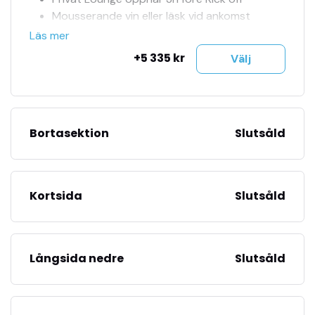
Mousserande vin eller läsk vid ankomst
Fyrarätters à la carte-meny
Läs mer
Öl, vin och läsk ingår
+5 335 kr
Välj
Upp till 4 platser tillsammans
Numrerade sittplatser
Sittplats på hemmasektion
Officiella matchbiljetter
Bortasektion
Slutsåld
Tillgång till jour 24h
Se fler bilder i bildspel
Biljetterna mejlas
Kortsida
Slutsåld
Långsida nedre
Slutsåld